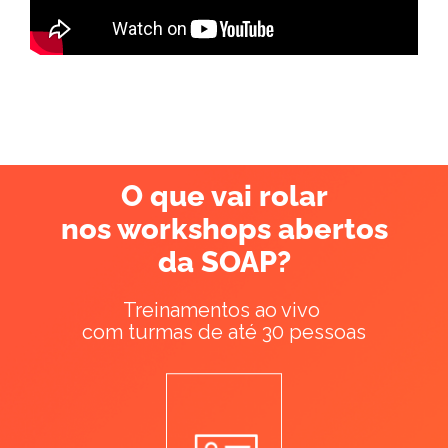
O que vai rolar
nos workshops abertos
da SOAP?
Treinamentos ao vivo
com turmas de até
30 pessoas