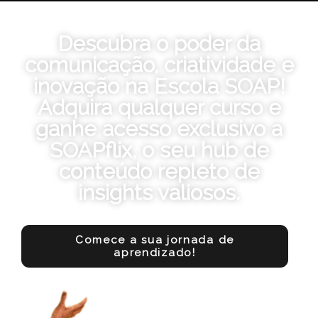
Descubra o poder da
comunicação, criatividade e
inovação na Escola SOAP!
Adquira qualquer curso e
ganhe acesso exclusivo a
SOAPflix, o seu hub de
conteúdo repleto de
insights valiosos.
Comece a sua jornada de
aprendizado!