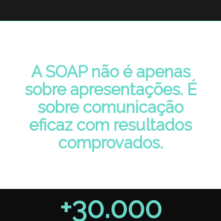
A SOAP não é apenas
sobre apresentações. É
sobre comunicação
eficaz com resultados
comprovados.
+
30.000