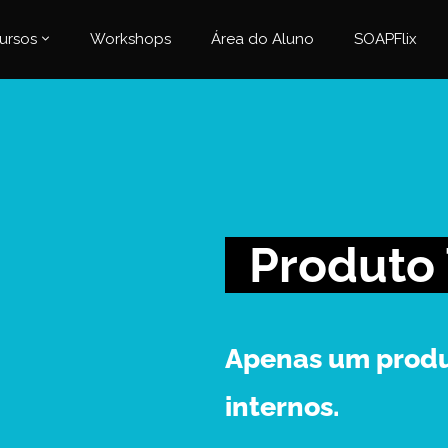
ursos
Workshops
Área do Aluno
SOAPFlix
Produto
Apenas um produ
internos.