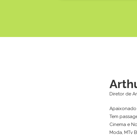
Arth
Diretor de A
Apaixonado 
Tem passagen
Cinema e Nov
Moda, MTv Br