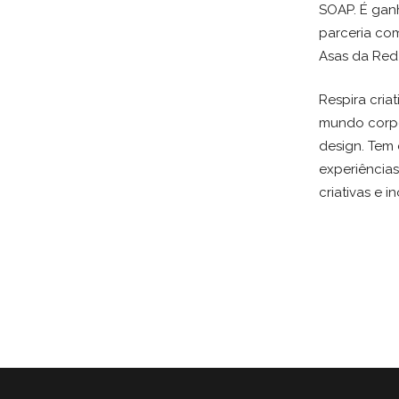
SOAP. É gan
parceria com 
Asas da Red 
Respira cria
mundo corpor
design. Tem
experiência
criativas e 