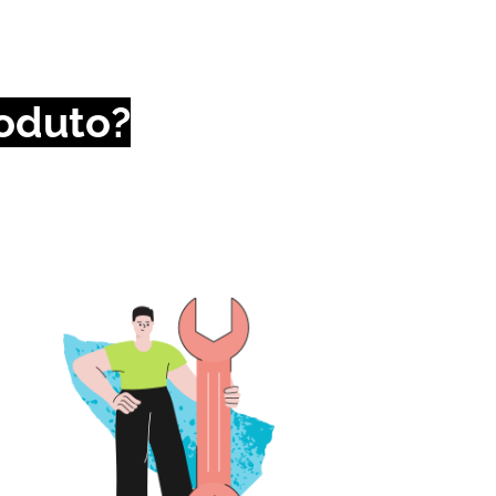
oduto
?