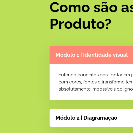
Como são as
Produto?
Módulo 1 | Identidade visual
Entenda conceitos para botar em pr
com cores, fontes e transforme tem
absolutamente impossíveis de ignor
Módulo 2 | Diagramação