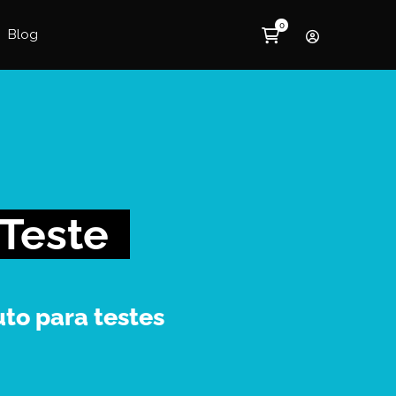
Blog
 Teste
to para testes