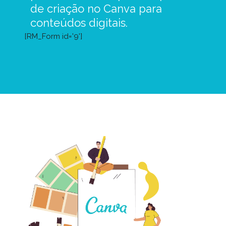
de criação no Canva para
conteúdos digitais.
[RM_Form id='9']